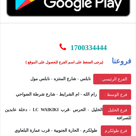
1700334444
فروعنا
(يرجى الضغط على اسم الفرع للحصول على الموقع )
نابلس - شارع المنتزه - نابلس مول
الفرع الرئيسي :
رام الله - ام الشرايط - شارع شرطة الضواحي
فرع الوسط :
الخليل - الحرس -قرب LC WAIKIKI - دخلة عابدين
فرع الخليل
للصرافة
طولكرم - الحارة الجنوبية - قرب عمارة البلعاوي
فرع طولكرم