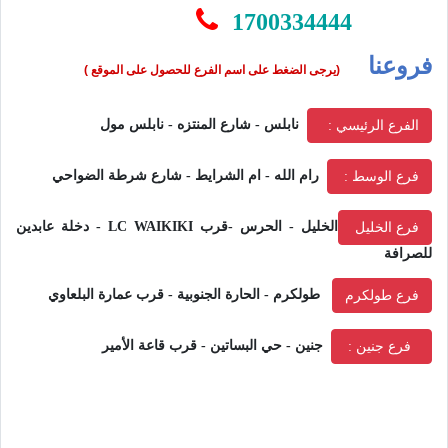
1700334444
فروعنا
(يرجى الضغط على اسم الفرع للحصول على الموقع )
نابلس - شارع المنتزه - نابلس مول
الفرع الرئيسي :
رام الله - ام الشرايط - شارع شرطة الضواحي
فرع الوسط :
الخليل - الحرس -قرب LC WAIKIKI - دخلة عابدين
فرع الخليل
للصرافة
طولكرم - الحارة الجنوبية - قرب عمارة البلعاوي
فرع طولكرم
جنين -
حي البساتين - قرب قاعة الأمير
فرع جنين :